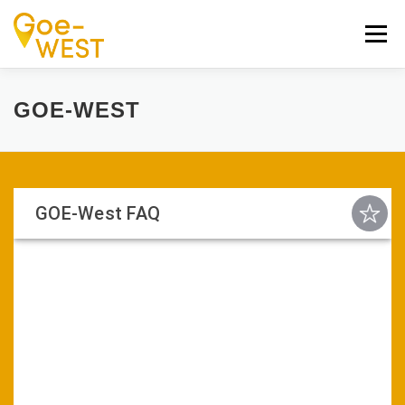
Zum
Inhalt
Menü
springen
GET THE APP
GOE-WEST APP
GOE-WEST
GOE-West FAQ