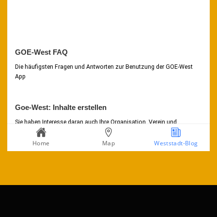
GOE-West FAQ
Die häufigsten Fragen und Antworten zur Benutzung der GOE-West
App
Goe-West: Inhalte erstellen
Sie haben Interesse daran auch Ihre Organisation, Verein und
Unternehmen in der Goe-West App zusehen? Sie wollen Ihre Events
und Aktionen mit den Bewohnern der Weststadt teilen?
Home
Map
Weststadt-Blog
Kein Problem! Dann schicken Sie uns einfach eine Mail an:
content@goe-west.de
Nach der Einrichtung eines Accounts haben Sie die Möglichkeit nicht
nur Ihre Organisation zu präsentieren, Events zu erstellen und blog-
Einträge zu machen, sondern die Anwohner*innen in Ihrem Stil zu
erreichen.